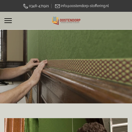
0348-471921
info@oostendorp-stoffering.nl